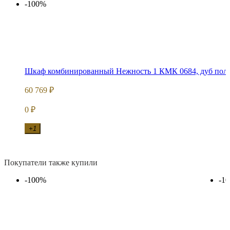
-100%
Шкаф комбинированный Нежность 1 КМК 0684, дуб пол
60 769
₽
0
₽
+1
Покупатели также купили
-100%
-1