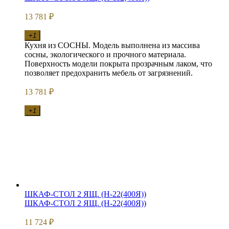
13 781
₽
+1
Кухня из СОСНЫ. Модель выполнена из массива
сосны, экологического и прочного материала.
Поверхность модели покрыта прозрачным лаком, что
позволяет предохранить мебель от загрязнений.
13 781
₽
+1
ШКАФ-СТОЛ 2 ЯЩ. (Н-22(400Я))
ШКАФ-СТОЛ 2 ЯЩ. (Н-22(400Я))
11 724
₽