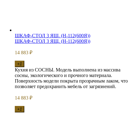
ШКАФ-СТОЛ 3 ЯЩ. (Н-112(600Я))
ШКАФ-СТОЛ 3 ЯЩ. (Н-112(600Я))
14 883
₽
+1
Кухня из СОСНЫ. Модель выполнена из массива
сосны, экологического и прочного материала.
Поверхность модели покрыта прозрачным лаком, что
позволяет предохранить мебель от загрязнений.
14 883
₽
+1