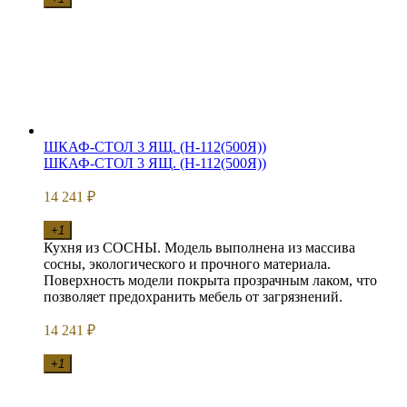
ШКАФ-СТОЛ 3 ЯЩ. (Н-112(500Я))
ШКАФ-СТОЛ 3 ЯЩ. (Н-112(500Я))
14 241
₽
+1
Кухня из СОСНЫ. Модель выполнена из массива
сосны, экологического и прочного материала.
Поверхность модели покрыта прозрачным лаком, что
позволяет предохранить мебель от загрязнений.
14 241
₽
+1