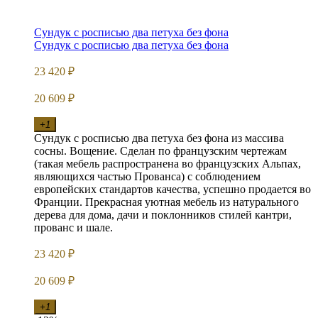
Сундук с росписью два петуха без фона
Сундук с росписью два петуха без фона
23 420
₽
20 609
₽
+1
Сундук с росписью два петуха без фона из массива
сосны. Вощение. Сделан по французским чертежам
(такая мебель распространена во французских Альпах,
являющихся частью Прованса) с соблюдением
европейских стандартов качества, успешно продается во
Франции. Прекрасная уютная мебель из натурального
дерева для дома, дачи и поклонников стилей кантри,
прованс и шале.
23 420
₽
20 609
₽
+1