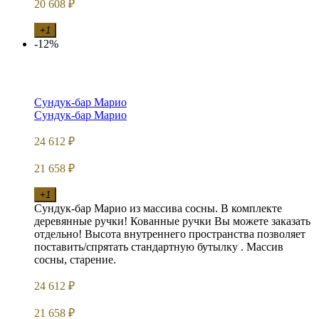
20 608
₽
+1
-12%
Сундук-бар Марио
Сундук-бар Марио
24 612
₽
21 658
₽
+1
Сундук-бар Марио из массива сосны. В комплекте
деревянные ручки! Кованные ручки Вы можете заказать
отдельно! Высота внутреннего пространства позволяет
поставить/спрятать стандартную бутылку . Массив
сосны, старение.
24 612
₽
21 658
₽