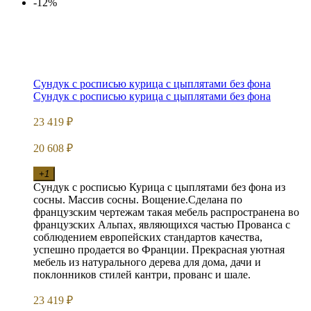
-12%
Сундук с росписью курица с цыплятами без фона
Сундук с росписью курица с цыплятами без фона
23 419
₽
20 608
₽
+1
Сундук с росписью Курица с цыплятами без фона из
сосны. Массив сосны. Вощение.Сделана по
французским чертежам такая мебель распространена во
французских Альпах, являющихся частью Прованса с
соблюдением европейских стандартов качества,
успешно продается во Франции. Прекрасная уютная
мебель из натурального дерева для дома, дачи и
поклонников стилей кантри, прованс и шале.
23 419
₽