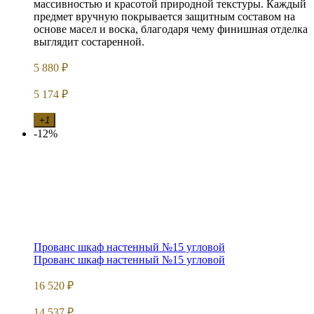
массивностью и красотой природной текстуры. Каждый
предмет вручную покрывается защитным составом на
основе масел и воска, благодаря чему финишная отделка
выглядит состаренной.
5 880
₽
5 174
₽
+1
-12%
Прованс шкаф настенный №15 угловой
Прованс шкаф настенный №15 угловой
16 520
₽
14 537
₽