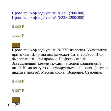
Прованс шкаф радиусный №23R (200/300)
Прованс шкаф радиусный №23R (200/300)
6 440
₽
5 667
₽
+1
Прованс шкаф радиусный № 23R из сосны. Указывайте
при заказе. Ширина шкафа может быть: 200/300. И он
бывает левый или правый. На фото - левый.
Завершающий элемент кухни - угловой радиальный
шкаф. Комплектуется регулируемыми навесами (внутри
шкафа в пакете). Массив сосны. Вощение. Старение.
6 440
₽
5 667
₽
+1
-12%