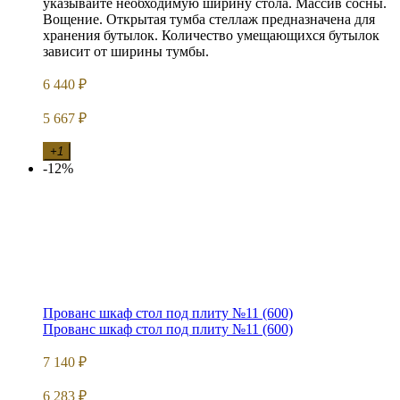
указывайте необходимую ширину стола. Массив сосны.
Вощение. Открытая тумба стеллаж предназначена для
хранения бутылок. Количество умещающихся бутылок
зависит от ширины тумбы.
6 440
₽
5 667
₽
+1
-12%
Прованс шкаф стол под плиту №11 (600)
Прованс шкаф стол под плиту №11 (600)
7 140
₽
6 283
₽