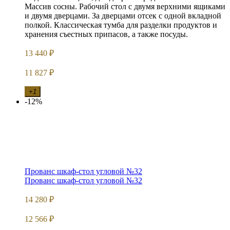
Массив сосны. Рабочий стол с двумя верхними ящиками
и двумя дверцами. За дверцами отсек с одной вкладной
полкой. Классическая тумба для разделки продуктов и
хранения съестных припасов, а также посуды.
13 440
₽
11 827
₽
+1
-12%
Прованс шкаф-стол угловой №32
Прованс шкаф-стол угловой №32
14 280
₽
12 566
₽