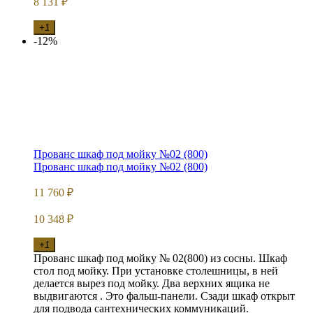
8 131
₽
+1
-12%
Прованс шкаф под мойку №02 (800)
Прованс шкаф под мойку №02 (800)
11 760
₽
10 348
₽
+1
Прованс шкаф под мойку № 02(800) из сосны. Шкаф
стол под мойку. При установке столешницы, в ней
делается вырез под мойку. Два верхних ящика не
выдвигаются . Это фальш-панели. Сзади шкаф открыт
для подвода сантехнических коммуникаций.