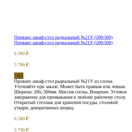
Прованс шкаф-стол радиальный №21У (200/300)
Прованс шкаф-стол радиальный №21У (200/300)
6 580
₽
5 790
₽
+1
Прованс шкаф-стол радиальный №21У из сосны.
Уточняйте при заказе. Может быть правым или левым.
Ширина: 200,-300мм. Массив сосны. Вощение. Угловое
завершение для примыкания к любому рабочему столу.
Открытый стеллаж для хранения посуды, столовой
утвари, декоративных вещиц.
6 580
₽
5 790
₽