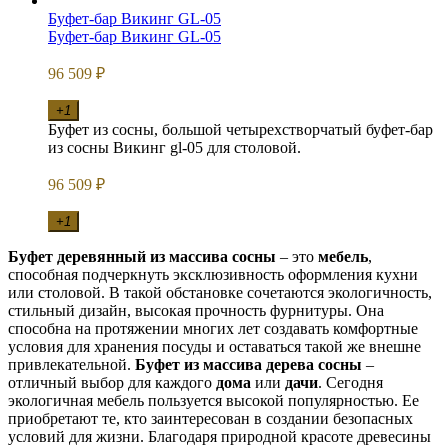
Буфет-бар Викинг GL-05
Буфет-бар Викинг GL-05
96 509
₽
+1
Буфет из сосны, большой четырехстворчатый буфет-бар
из сосны Викинг gl-05 для столовой.
96 509
₽
+1
Буфет деревянный из массива сосны
– это
мебель
,
способная подчеркнуть эксклюзивность оформления кухни
или столовой. В такой обстановке сочетаются экологичность,
стильный дизайн, высокая прочность фурнитуры. Она
способна на протяжении многих лет создавать комфортные
условия для хранения посуды и оставаться такой же внешне
привлекательной.
Буфет из массива дерева сосны
–
отличный выбор для каждого
дома
или
дачи
. Сегодня
экологичная мебель пользуется высокой популярностью. Ее
приобретают те, кто заинтересован в создании безопасных
условий для жизни. Благодаря природной красоте древесины