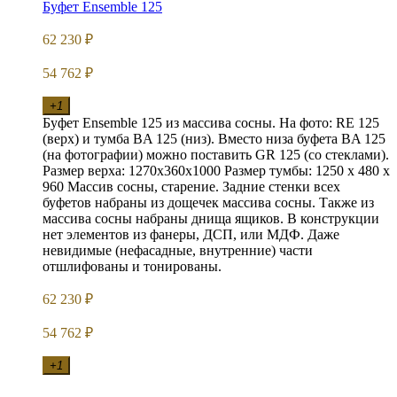
Буфет Ensemble 125
62 230
₽
54 762
₽
+1
Буфет Ensemble 125 из массива сосны. На фото: RE 125
(верх) и тумба BA 125 (низ). Вместо низа буфета BA 125
(на фотографии) можно поставить GR 125 (со стеклами).
Размер верха: 1270х360х1000 Размер тумбы: 1250 х 480 х
960 Массив сосны, старение. Задние стенки всех
буфетов набраны из дощечек массива сосны. Также из
массива сосны набраны днища ящиков. В конструкции
нет элементов из фанеры, ДСП, или МДФ. Даже
невидимые (нефасадные, внутренние) части
отшлифованы и тонированы.
62 230
₽
54 762
₽
+1