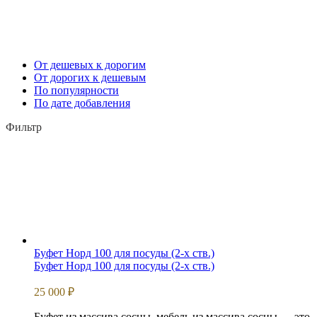
От дешевых к дорогим
От дорогих к дешевым
По популярности
По дате добавления
Фильтр
Буфет Норд 100 для посуды (2-х ств.)
Буфет Норд 100 для посуды (2-х ств.)
25 000
₽
Буфет из массива сосны, мебель из массива сосны — это