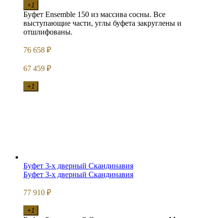
+1
Буфет Ensemble 150 из массива сосны. Все
выступающие части, углы буфета закруглены и
отшлифованы.
76 658
₽
67 459
₽
+1
Буфет 3-х дверный Скандинавия
Буфет 3-х дверный Скандинавия
77 910
₽
+1