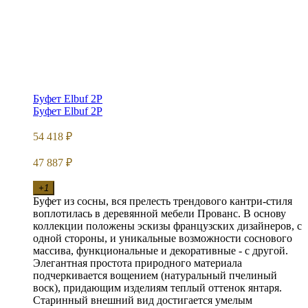
Буфет Elbuf 2P
Буфет Elbuf 2P
54 418
₽
47 887
₽
+1
Буфет из сосны, вся прелесть трендового кантри-стиля
воплотилась в деревянной мебели Прованс. В основу
коллекции положены эскизы французских дизайнеров, с
одной стороны, и уникальные возможности соснового
массива, функциональные и декоративные - с другой.
Элегантная простота природного материала
подчеркивается вощением (натуральный пчелиный
воск), придающим изделиям теплый оттенок янтаря.
Старинный внешний вид достигается умелым