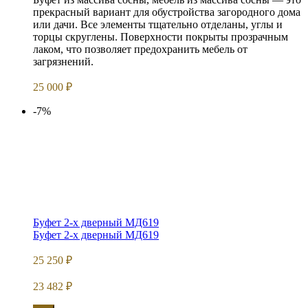
прекрасный вариант для обустройства загородного дома
или дачи. Все элементы тщательно отделаны, углы и
торцы скруглены. Поверхности покрыты прозрачным
лаком, что позволяет предохранить мебель от
загрязнений.
25 000
₽
-7%
Буфет 2-х дверный МД619
Буфет 2-х дверный МД619
25 250
₽
23 482
₽