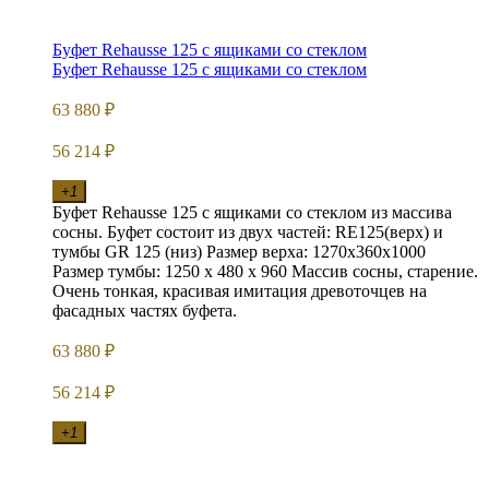
Буфет Rehausse 125 с ящиками со стеклом
Буфет Rehausse 125 с ящиками со стеклом
63 880
₽
56 214
₽
+1
Буфет Rehausse 125 с ящиками со стеклом из массива
сосны. Буфет состоит из двух частей: RE125(верх) и
тумбы GR 125 (низ) Размер верха: 1270х360х1000
Размер тумбы: 1250 х 480 х 960 Массив сосны, старение.
Очень тонкая, красивая имитация древоточцев на
фасадных частях буфета.
63 880
₽
56 214
₽
+1