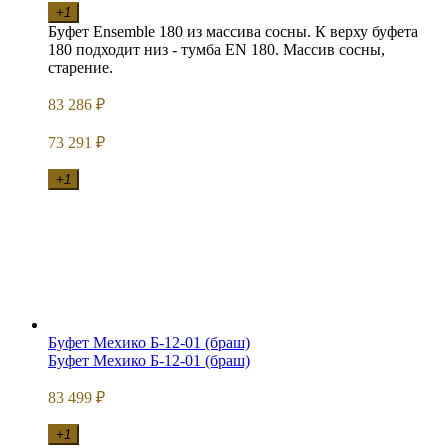
+1
Буфет Ensemble 180 из массива сосны. К верху буфета
180 подходит низ - тумба EN 180. Массив сосны,
старение.
83 286
₽
73 291
₽
+1
Буфет Мехико Б-12-01 (браш)
Буфет Мехико Б-12-01 (браш)
83 499
₽
+1