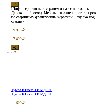
+1
Шифоньер 4 ящика с сердцем из массива сосны.
Деревянный комод. Мебель выполнена в стиле прованс
по старинным французским чертежам. Отделка под
старину.
19 875
₽
17 490
₽
+1
-7%
Тумба Юнона 1.8 МД191
Тумба Юнона 1.8 МД191
11 600
₽