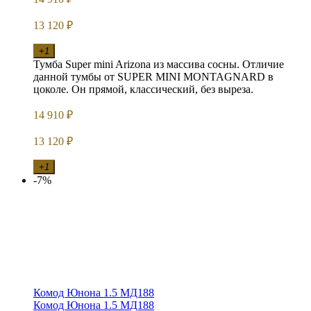
13 120
₽
+1
Тумба Super mini Arizona из массива сосны. Отличие
данной тумбы от SUPER MINI MONTAGNARD в
цоколе. Он прямой, классический, без выреза.
14 910
₽
13 120
₽
+1
-7%
Комод Юнона 1.5 МД188
Комод Юнона 1.5 МД188