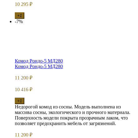
10 295
₽
+1
-7%
Комод Рондо-5 МД280
Комод Рондо-5 МД280
11 200
₽
10 416
₽
+1
Недорогой комод из сосны. Модель выполнена из
массива сосны, экологического и прочного материала.
Поверхность модели покрыта прозрачным лаком, что
позволяет предохранить мебель от загрязнений.
11 200
₽