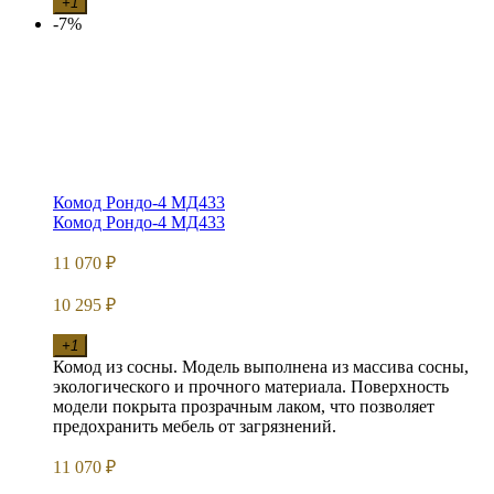
+1
-7%
Комод Рондо-4 МД433
Комод Рондо-4 МД433
11 070
₽
10 295
₽
+1
Комод из сосны. Модель выполнена из массива сосны,
экологического и прочного материала. Поверхность
модели покрыта прозрачным лаком, что позволяет
предохранить мебель от загрязнений.
11 070
₽