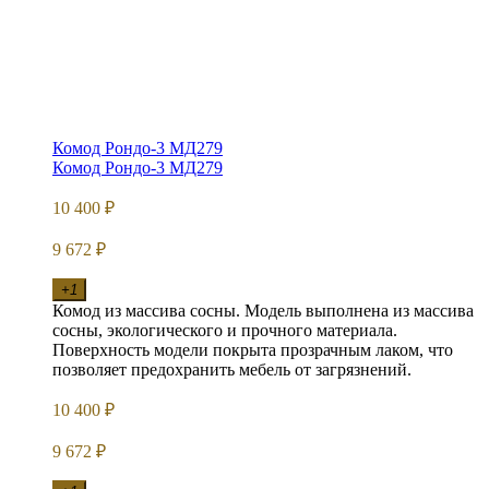
Комод Рондо-3 МД279
Комод Рондо-3 МД279
10 400
₽
9 672
₽
+1
Комод из массива сосны. Модель выполнена из массива
сосны, экологического и прочного материала.
Поверхность модели покрыта прозрачным лаком, что
позволяет предохранить мебель от загрязнений.
10 400
₽
9 672
₽