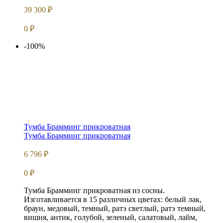
39 300
₽
0
₽
-100%
Тумба Брамминг прикроватная
Тумба Брамминг прикроватная
6 796
₽
0
₽
Тумба Брамминг прикроватная из сосны.
Изготавливается в 15 различных цветах: белый лак,
браун, медовый, темный, ратэ светлый, ратэ темный,
вишня, антик, голубой, зеленый, салатовый, лайм,