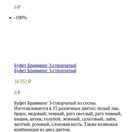
0
₽
-100%
Буфет Брамминг 3-створчатый
Буфет Брамминг 3-створчатый
34 552
₽
0
₽
Буфет Брамминг 3-створчатый из сосны.
Изготавливается в 15 различных цветах: белый лак,
браун, медовый, темный, ратэ светлый, ратэ темный,
вишня, антик, голубой, зеленый, салатовый, лайм,
желтый, розовый, слоновая кость. Также возможна
комбинация из двух цветов.