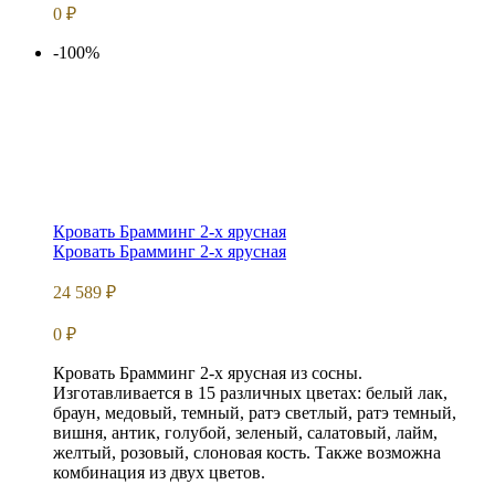
0
₽
-100%
Кровать Брамминг 2-х ярусная
Кровать Брамминг 2-х ярусная
24 589
₽
0
₽
Кровать Брамминг 2-х ярусная из сосны.
Изготавливается в 15 различных цветах: белый лак,
браун, медовый, темный, ратэ светлый, ратэ темный,
вишня, антик, голубой, зеленый, салатовый, лайм,
желтый, розовый, слоновая кость. Также возможна
комбинация из двух цветов.