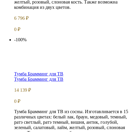
желтый, розовый, слоновая кость. Также возможна
комбинация из двух цветов.
6 796
₽
0
₽
-100%
Тумба Брамминг для ТВ
Тумба Брамминг для ТВ
14 139
₽
0
₽
Тумба Брамминг для ТВ из сосны. Изготавливается в 15
различных цветах: белый лак, браун, медовый, темный,
ратэ светлый, ратэ темный, вишня, антик, голубой,
зеленый, салатовый, лайм, желтый, розовый, слоновая