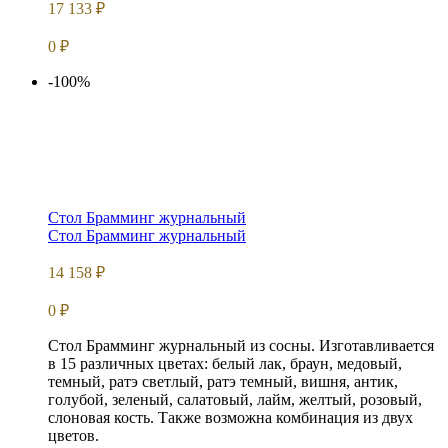
17 133
₽
0
₽
-100%
Стол Брамминг журнальный
Стол Брамминг журнальный
14 158
₽
0
₽
Стол Брамминг журнальный из сосны. Изготавливается
в 15 различных цветах: белый лак, браун, медовый,
темный, ратэ светлый, ратэ темный, вишня, антик,
голубой, зеленый, салатовый, лайм, желтый, розовый,
слоновая кость. Также возможна комбинация из двух
цветов.