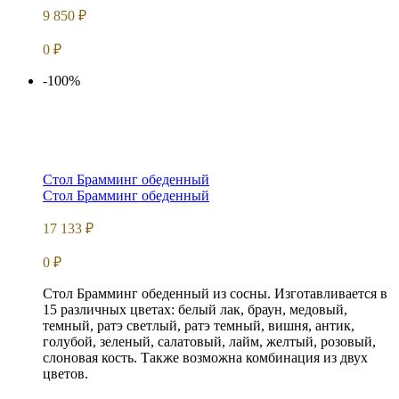
9 850
₽
0
₽
-100%
Стол Брамминг обеденный
Стол Брамминг обеденный
17 133
₽
0
₽
Стол Брамминг обеденный из сосны. Изготавливается в
15 различных цветах: белый лак, браун, медовый,
темный, ратэ светлый, ратэ темный, вишня, антик,
голубой, зеленый, салатовый, лайм, желтый, розовый,
слоновая кость. Также возможна комбинация из двух
цветов.