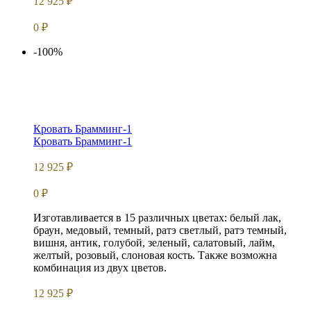
12 925
₽
0
₽
-100%
Кровать Брамминг-1
Кровать Брамминг-1
12 925
₽
0
₽
Изготавливается в 15 различных цветах: белый лак,
браун, медовый, темный, ратэ светлый, ратэ темный,
вишня, антик, голубой, зеленый, салатовый, лайм,
желтый, розовый, слоновая кость. Также возможна
комбинация из двух цветов.
12 925
₽