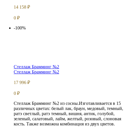
14 158
₽
0
₽
-100%
Стеллаж Брамминг №2
Стеллаж Брамминг №2
17 996
₽
0
₽
Стеллаж Брамминг №2 из сосны.Изготавливается в 15
различных цветах: белый лак, браун, медовый, темный,
ратэ светлый, ратэ темный, вишня, антик, голубой,
зеленый, салатовый, лайм, желтый, розовый, слоновая
кость. Также возможна комбинация из двух цветов.