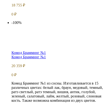
18 755
₽
0
₽
-100%
Комод Брамминг №1
Комод Брамминг №1
20 359
₽
0
₽
Комод Брамминг №1 из сосны. Изготавливается в 15
различных цветах: белый лак, браун, медовый, темный,
ратэ светлый, ратэ темный, вишня, антик, голубой,
зеленый, салатовый, лайм, желтый, розовый, слоновая
кость. Также возможна комбинация из двух цветов.