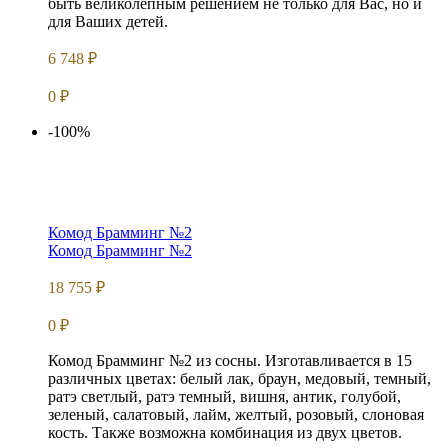
быть великолепным решением не только для Вас, но и
для Ваших детей.
6 748
₽
0
₽
-100%
Комод Брамминг №2
Комод Брамминг №2
18 755
₽
0
₽
Комод Брамминг №2 из сосны. Изготавливается в 15
различных цветах: белый лак, браун, медовый, темный,
ратэ светлый, ратэ темный, вишня, антик, голубой,
зеленый, салатовый, лайм, желтый, розовый, слоновая
кость. Также возможна комбинация из двух цветов.