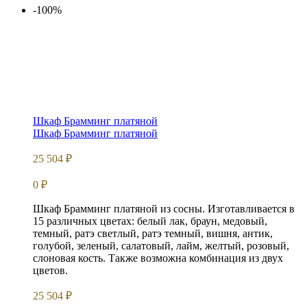
-100%
Шкаф Брамминг платяной
Шкаф Брамминг платяной
25 504
₽
0
₽
Шкаф Брамминг платяной из сосны. Изготавливается в
15 различных цветах: белый лак, браун, медовый,
темный, ратэ светлый, ратэ темный, вишня, антик,
голубой, зеленый, салатовый, лайм, желтый, розовый,
слоновая кость. Также возможна комбинация из двух
цветов.
25 504
₽