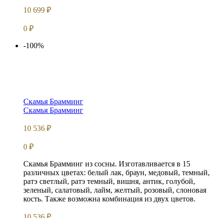
10 699
₽
0
₽
-100%
Скамья Брамминг
Скамья Брамминг
10 536
₽
0
₽
Скамья Брамминг из сосны. Изготавливается в 15
различных цветах: белый лак, браун, медовый, темный,
ратэ светлый, ратэ темный, вишня, антик, голубой,
зеленый, салатовый, лайм, желтый, розовый, слоновая
кость. Также возможна комбинация из двух цветов.
10 536
₽