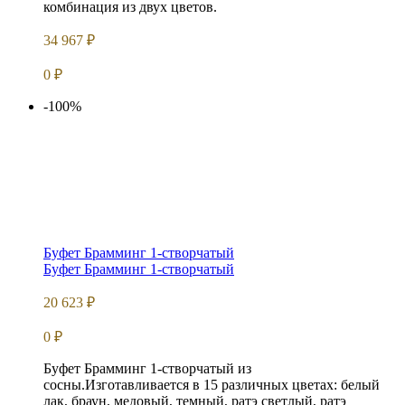
комбинация из двух цветов.
34 967
₽
0
₽
-100%
Буфет Брамминг 1-створчатый
Буфет Брамминг 1-створчатый
20 623
₽
0
₽
Буфет Брамминг 1-створчатый из
сосны.Изготавливается в 15 различных цветах: белый
лак, браун, медовый, темный, ратэ светлый, ратэ