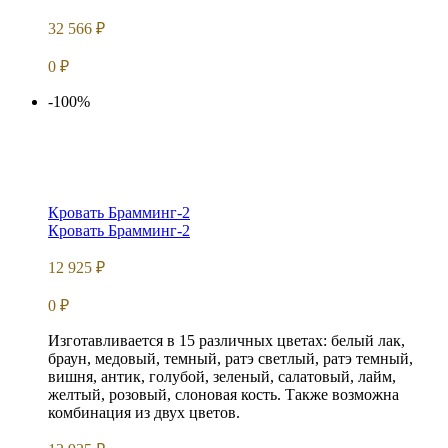
32 566
₽
0
₽
-100%
Кровать Брамминг-2
Кровать Брамминг-2
12 925
₽
0
₽
Изготавливается в 15 различных цветах: белый лак,
браун, медовый, темный, ратэ светлый, ратэ темный,
вишня, антик, голубой, зеленый, салатовый, лайм,
желтый, розовый, слоновая кость. Также возможна
комбинация из двух цветов.