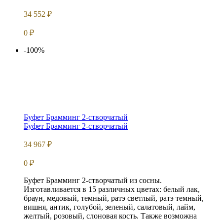
34 552
₽
0
₽
-100%
Буфет Брамминг 2-створчатый
Буфет Брамминг 2-створчатый
34 967
₽
0
₽
Буфет Брамминг 2-створчатый из сосны.
Изготавливается в 15 различных цветах: белый лак,
браун, медовый, темный, ратэ светлый, ратэ темный,
вишня, антик, голубой, зеленый, салатовый, лайм,
желтый, розовый, слоновая кость. Также возможна