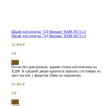
Шкаф для одежды "3Д Монако" КМК 0673.13
Шкаф для одежды "3Д Монако" КМК 0673.13
34 460
₽
0
₽
+1
Петли без доводчиков, задняя стенка изготовлена из
ХДФ. К средней двери крепится зеркало, состоящее из
трех частей, с фацетом 20мм по периметру.
34 460
₽
0
₽
+1