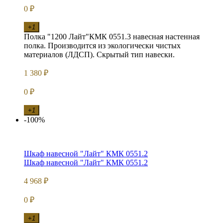
0
₽
+1
Полка "1200 Лайт"КМК 0551.3 навесная настенная
полка. Производится из экологически чистых
материалов (ЛДСП). Скрытый тип навески.
1 380
₽
0
₽
+1
-100%
Шкаф навесной "Лайт" КМК 0551.2
Шкаф навесной "Лайт" КМК 0551.2
4 968
₽
0
₽
+1