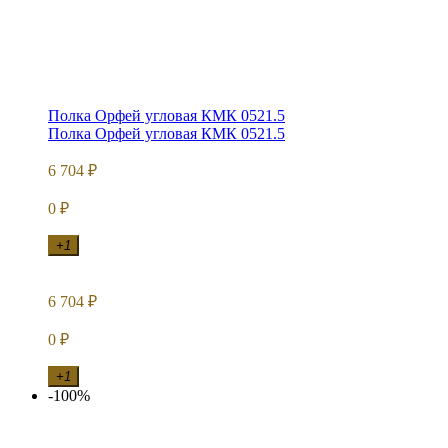
Полка Орфей угловая КМК 0521.5
Полка Орфей угловая КМК 0521.5
6 704
₽
0
₽
+1
6 704
₽
0
₽
+1
-100%