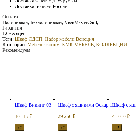
Доставка за МКАД 35 руб/км
Доставка по всей России
Оплата
Наличными, Безналичными, Visa/MasterCard,
Гарантия
12 месяцев
Теги:
Шкаф ЛДСП
,
Набор мебели Венеция
Категории:
Мебель эконом
,
КМК МЕБЕЛЬ
,
КОЛЛЕКЦИИ
Рекомендуем
Шкаф Викинг 03
Шкаф с ящиками Оскар 1
Шкаф с ящи
30 115
29 260
41 010
₽
₽
₽
+1
+1
+1