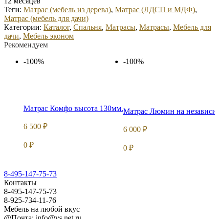
12 месяцев
Теги:
Матрас (мебель из дерева)
,
Матрас (ЛДСП и МДФ)
,
Матрас (мебель для дачи)
Категории:
Каталог
,
Спальня
,
Матрасы
,
Матрасы
,
Мебель для
дачи
,
Мебель эконом
Рекомендуем
-100%
-100%
Матрас Комфо высота 130мм.
Матрас Люмин на независим
6 500
₽
6 000
₽
0
₽
0
₽
8-495-147-75-73
Контакты
8-495-147-75-73
8-925-734-11-76
Мебель на любой вкус
@Почта: info@vs.net.ru