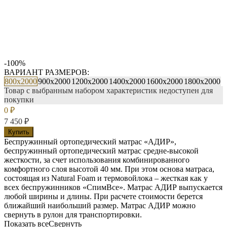
-100%
ВАРИАНТ РАЗМЕРОВ:
800х2000
900х2000
1200х2000
1400х2000
1600х2000
1800х2000
Товар с выбранным набором характеристик недоступен для
покупки
0
₽
7 450
₽
Купить
Беспружинный ортопедический матрас «АДИР»,
беспружинный ортопедический матрас средне-высокой
жесткости, за счет использования комбинированного
комфортного слоя высотой 40 мм. При этом основа матраса,
состоящая из Natural Foam и термовойлока – жесткая как у
всех беспружинников «СпимВсе». Матрас АДИР выпускается
любой ширины и длины. При расчете стоимости берется
ближайший наибольший размер. Матрас АДИР можно
свернуть в рулон для транспортировки.
Показать все
Свернуть