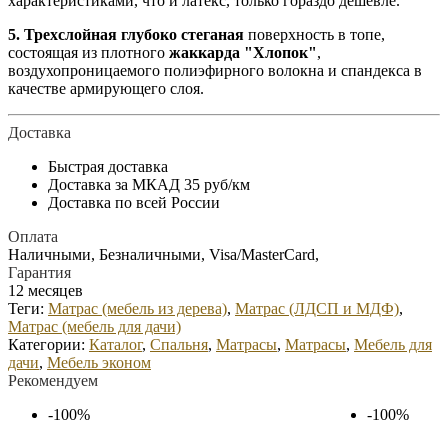
характеристиками, что и латекс, только гораздо дешевле.
5. Трехслойная глубоко стеганая
поверхность в топе,
состоящая из плотного
жаккарда "Хлопок"
,
воздухопроницаемого полиэфирного волокна и спандекса в
качестве армирующего слоя.
Доставка
Быстрая доставка
Доставка за МКАД 35 руб/км
Доставка по всей России
Оплата
Наличными, Безналичными, Visa/MasterCard,
Гарантия
12 месяцев
Теги:
Матрас (мебель из дерева)
,
Матрас (ЛДСП и МДФ)
,
Матрас (мебель для дачи)
Категории:
Каталог
,
Спальня
,
Матрасы
,
Матрасы
,
Мебель для
дачи
,
Мебель эконом
Рекомендуем
-100%
-100%