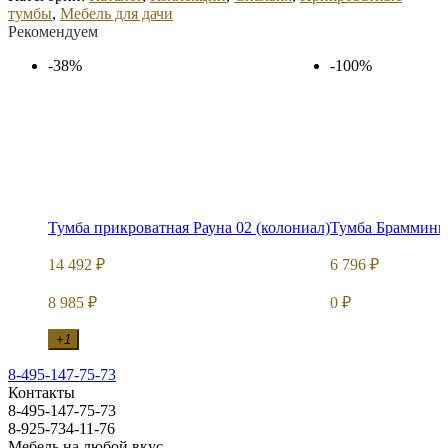
тумбы
,
Мебель для дачи
Рекомендуем
-38%
-100%
Тумба прикроватная Рауна 02 (колониал)
Тумба Брамминг
14 492
6 796
₽
₽
8 985
0
₽
₽
+1
8-495-147-75-73
Контакты
8-495-147-75-73
8-925-734-11-76
Мебель на любой вкус