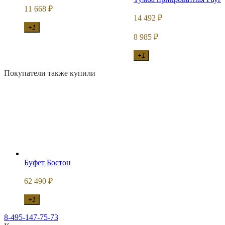
11 668
₽
14 492
₽
+1
8 985
₽
+1
Покупатели также купили
Буфет Бостон
62 490
₽
+1
8-495-147-75-73