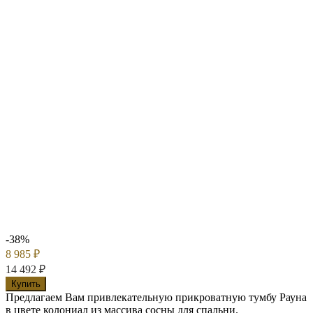
-38%
8 985
₽
14 492
₽
Купить
Предлагаем Вам привлекательную прикроватную тумбу Рауна
в цвете колониал из массива сосны для спальни.