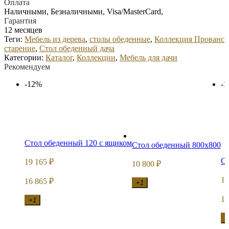
Оплата
Наличными, Безналичными, Visa/MasterCard,
Гарантия
12 месяцев
Теги:
Мебель из дерева
,
столы обеденные
,
Коллекция Прованс
старение
,
Стол обеденный дача
Категории:
Каталог
,
Коллекции
,
Мебель для дачи
Рекомендуем
-12%
-
Стол обеденный 120 с ящиком
Стол обеденный 800x800
Ст
19 165
₽
10 800
₽
14
16 865
₽
+1
12
+1
+