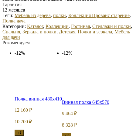
Гарантия
12 месяцев
Теги:
Мебель из дерева
,
полки
,
Коллекция Прованс старение
,
Полка дача
Категории:
Каталог
,
Коллекции
,
Гостиная
,
Стеллажи и полки
,
Спальня
,
Зеркала и полки
,
Детская
,
Полки и зеркала
,
Мебель
для дачи
Рекомендуем
-12%
-12%
Полка винная 480х410
Винная полка 645х570
12 160
₽
9 464
₽
10 700
₽
8 328
₽
+1